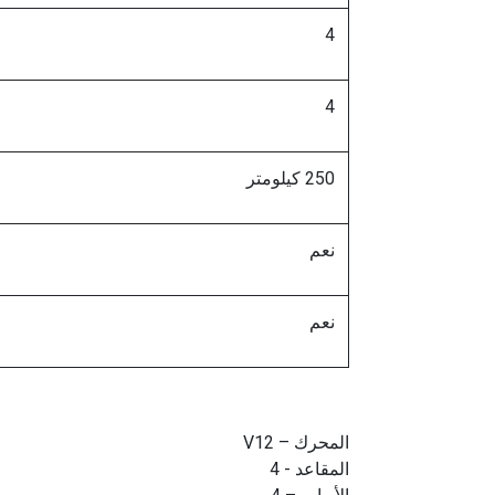
4
4
250 كيلومتر
نعم
نعم
المحرك – V12
المقاعد - 4