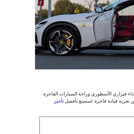
سيارة SUV فاخرة بمحرك V12 وقوة فائقة، مما يجمع بين أداء فيراري الأسطوري وراحة السيارات الفاخرة.
عن تجربة قيادة فاخرة. استمتع بأفضل
تأجير