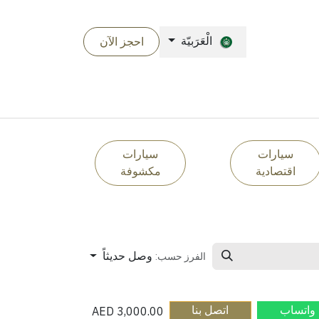
الْعَرَبيّة
احجز الآن​
سيارات
سيارات
اقتصادية
مكشوفة
وصل حديثاً
الفرز حسب:
واتساب​
اتصل بنا​
AED
3,000.00