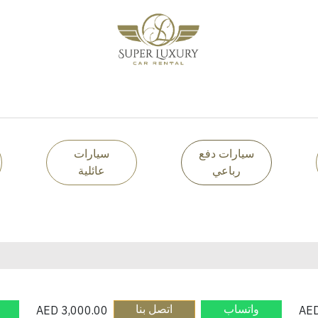
خدماتنا
من نحن
المدونة
تواصل معنا
سيارات دفع
سيارات
رباعي
عائلية
واتساب​
اتصل بنا​
AED
3,000.00