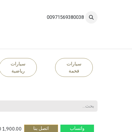
خطي للذهاب إلى المحتوى
00971569380038
الرئيسية
تصنيف السيارات
العلامات التجارية
سيارات
سيارات
فخمة
رياضية
واتساب​
اتصل بنا​
AED
1,900.00