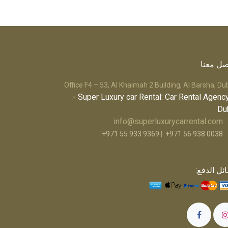
صل معنا
Office F4 – 53, Al Khaimah 2 Building, Al Barsha, Du
- Super Luxury car Rental: Car Rental Agency
Du
info@superluxurycarrental.com
+971 55 933 9369
|
+971 56 938 0038
ئل الدفع: