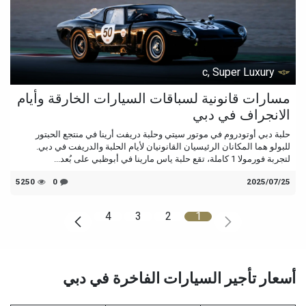
c, Super Luxury
مسارات قانونية لسباقات السيارات الخارقة وأيام
الانجراف في دبي
حلبة دبي أوتودروم في موتور سيتي وحلبة دريفت أرينا في منتجع الحبتور
للبولو هما المكانان الرئيسيان القانونيان لأيام الحلبة والدريفت في دبي.
لتجربة فورمولا 1 كاملة، تقع حلبة ياس مارينا في أبوظبي على بُعد...
25‏/07‏/2025
0
5250
4
3
2
1
أسعار تأجير السيارات الفاخرة في دبي