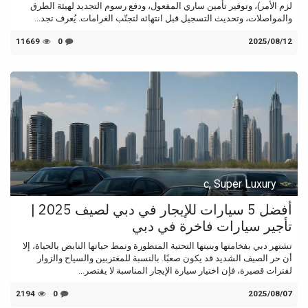
لزم الأمر)، وتوفير تأمين ساري المفعول، ودفع رسوم التجديد لهيئة الطرق
والمواصلات، وتحديث التسجيل قبل انتهائه لتجنّب الغرامات. يُعرف تجد...
12‏/08‏/2025
0
11669
c, Super Luxury
أفضل 5 سيارات للإيجار في دبي لصيف 2025 |
تأجير سيارات فاخرة في دبي
تشتهر دبي بفخامتها وبنيتها التحتية المتطورة ونمط حياتها النابض بالحياة، إلا
أن حر الصيف الشديد قد يكون صعبًا. بالنسبة للمغتربين والسياح والزوار
لفترات قصيرة، فإن اختيار سيارة الإيجار المناسبة لا يقتصر...
07‏/08‏/2025
0
2194